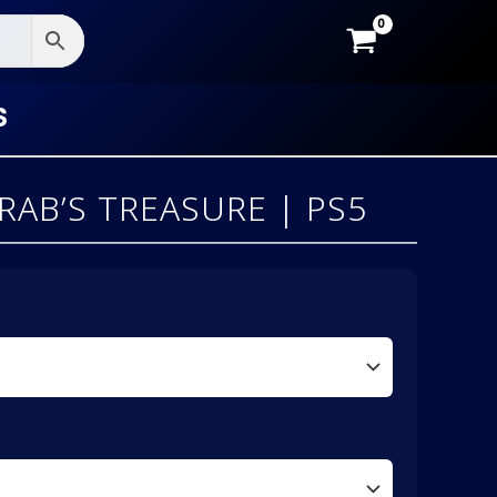
S
AB’S TREASURE | PS5