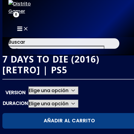
MAIN
Ir
MENU
al
Buscar
contenido
7 DAYS TO DIE (2016)
×
[RETRO] | PS5
VERSION
DURACION
7
AÑADIR AL CARRITO
DAYS
TO