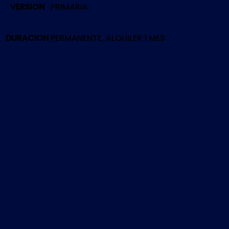
VERSION
PRIMARIA
DIE
(2016)
[RETRO]
DURACION
PERMANENTE, ALQUILER 1 MES
|
PS5
cantidad