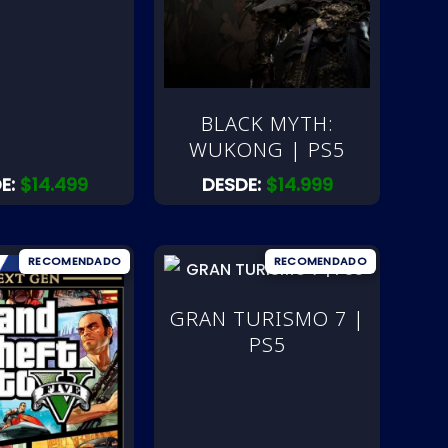
BLACK MYTH:
WUKONG | PS5
E:
$
14.499
DESDE:
$
14.999
GRAN TURISMO 7 |
PS5