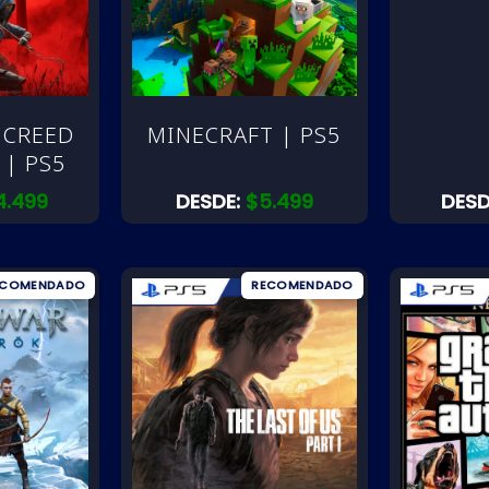
 CREED
MINECRAFT | PS5
| PS5
4.499
DESDE:
$
5.499
DESD