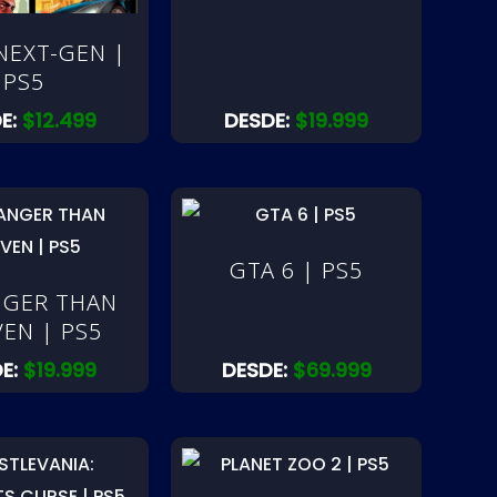
NEXT-GEN |
PS5
E:
$
12.499
DESDE:
$
19.999
GTA 6 | PS5
NGER THAN
EN | PS5
E:
$
19.999
DESDE:
$
69.999