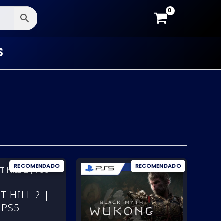
S
T HILL 2 |
PS5