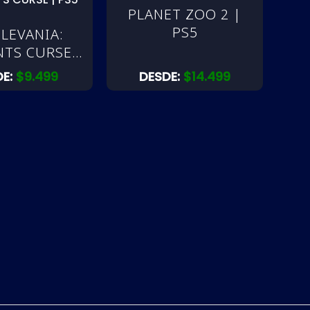
PLANET ZOO 2 |
PS5
LEVANIA:
TS CURSE |
PS5
DE:
$
9.499
DESDE:
$
14.499