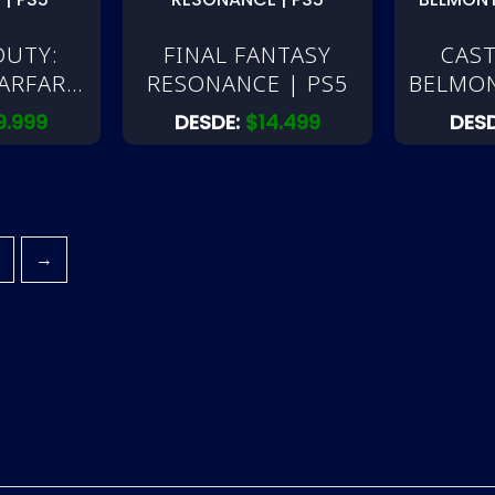
DUTY:
FINAL FANTASY
CAST
ARFARE
RESONANCE | PS5
BELMON
S5
9.999
DESDE:
$
14.499
DES
→