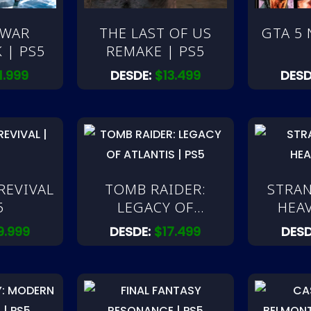
 WAR
THE LAST OF US
GTA 5 
 | PS5
REMAKE | PS5
11.999
DESDE:
$
13.499
DESD
REVIVAL
TOMB RAIDER:
STRA
5
LEGACY OF
HEAV
ATLANTIS | PS5
9.999
DESDE:
$
17.499
DESD