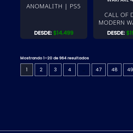
ANOMALITH | PS5
CALL OF 
MODERN W
4 | P
DESDE:
$
14.499
DESDE:
$
1
Mostrando 1–20 de 964 resultados
1
2
3
4
…
47
48
49