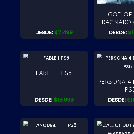
GOD OF
RAGNAROK
DESDE:
$
7.499
DESDE:
$
FABLE | PS5
PERSONA 4 
| PS
DESDE:
$
19.999
DESDE:
$
1