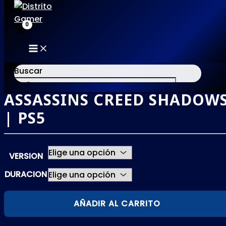
MAIN
Ir
MENU
al
Buscar
contenido
ASSASSINS CREED SHADOW
×
| PS5
VERSION
DURACION
ASSASSINS
AÑADIR AL CARRITO
CREED
SHADOWS