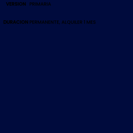
VERSION
PRIMARIA
|
PS5
cantidad
DURACION
PERMANENTE, ALQUILER 1 MES