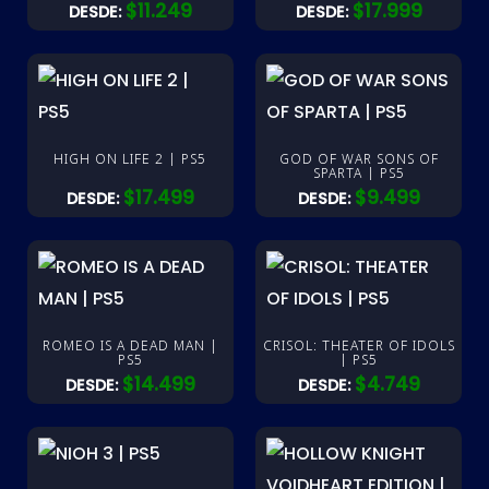
$
11.249
$
17.999
DESDE:
DESDE:
HIGH ON LIFE 2 | PS5
GOD OF WAR SONS OF
SPARTA | PS5
$
17.499
$
9.499
DESDE:
DESDE:
ROMEO IS A DEAD MAN |
CRISOL: THEATER OF IDOLS
PS5
| PS5
$
14.499
$
4.749
DESDE:
DESDE: