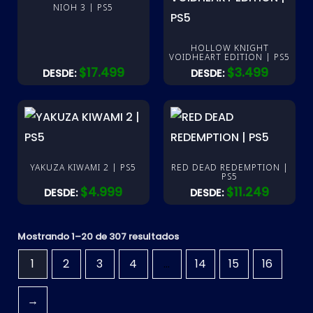
NIOH 3 | PS5
HOLLOW KNIGHT
VOIDHEART EDITION | PS5
$
17.499
$
3.499
DESDE:
DESDE:
YAKUZA KIWAMI 2 | PS5
RED DEAD REDEMPTION |
PS5
$
4.999
$
11.249
DESDE:
DESDE:
Mostrando 1–20 de 307 resultados
1
2
3
4
…
14
15
16
→