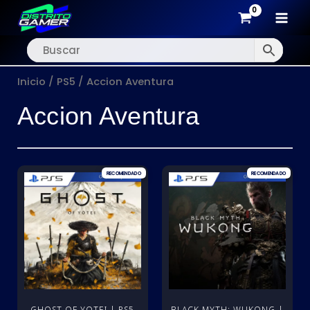
MAI
Ir
MEN
al
Inicio
/
PS5
/ Accion Aventura
contenido
Accion Aventura
GHOST OF YOTEI | PS5
BLACK MYTH: WUKONG |