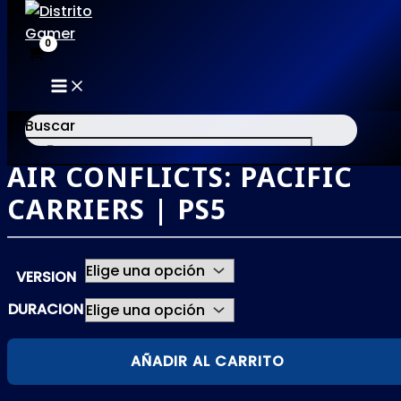
MAIN
Ir
MENU
al
Buscar
contenido
AIR CONFLICTS: PACIFIC
×
CARRIERS | PS5
VERSION
DURACION
AIR
AÑADIR AL CARRITO
CONFLICTS:
PACIFIC