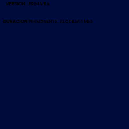
VERSION
PRIMARIA
CARRIERS
|
PS5
DURACION
PERMANENTE, ALQUILER 1 MES
cantidad