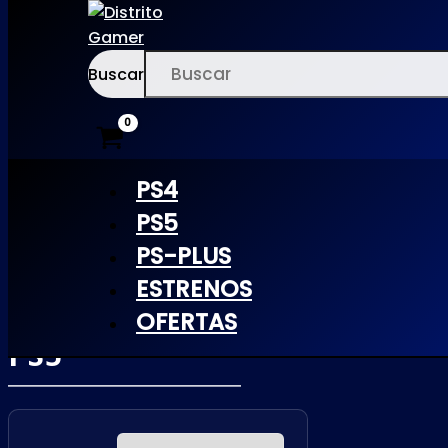
Buscar
Ir
×
al
contenido
PS4
PS5
PS-PLUS
60 SECONDS!
ESTRENOS
REATOMIZED |
OFERTAS
PS5