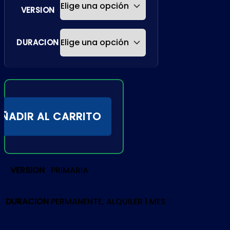
VERSION
DURACION
ÑADIR AL CARRITO
VERSION
PRIMARIA
DURACION
PERMANENTE, ALQUILER 1 MES