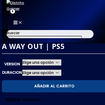
MAIN
Ir
MENU
al
Buscar
contenido
A WAY OUT | PS5
×
VERSION
DURACION
A
AÑADIR AL CARRITO
WAY
OUT
VERSION
PRIMARIA
|