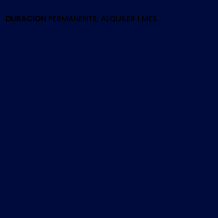
PS5
cantidad
DURACION
PERMANENTE, ALQUILER 1 MES