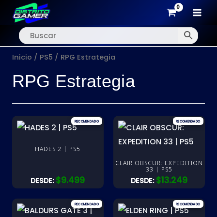
MAI
Ir
MEN
al
Inicio
/
PS5
/ RPG Estrategia
contenido
RPG Estrategia
HADES 2 | PS5
CLAIR OBSCUR: EXPEDITION
33 | PS5
$
9.499
$
13.249
DESDE:
DESDE: