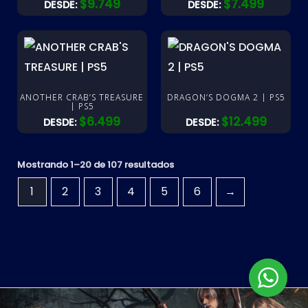
$
9.749
$
7.499
DESDE:
DESDE:
ANOTHER CRAB’S TREASURE
DRAGON’S DOGMA 2 | PS5
| PS5
$
6.499
$
12.499
DESDE:
DESDE:
Mostrando 1–20 de 107 resultados
1
2
3
4
5
6
→