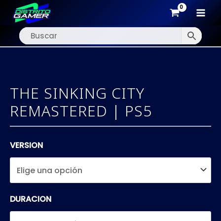
MAI
Ir
MEN
al
contenido
THE SINKING CITY
REMASTERED | PS5
VERSION
DURACION