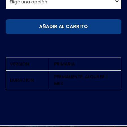
THE
AÑADIR AL CARRITO
SINKING
CITY
REMASTERED
|
PS5
VERSION
PRIMARIA
cantidad
PERMANENTE, ALQUILER 1
DURACION
MES