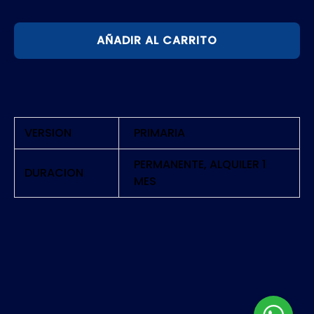
TALES
AÑADIR AL CARRITO
OF
BERSERIA
|
PS5
cantidad
VERSION
PRIMARIA
PERMANENTE, ALQUILER 1
DURACION
MES