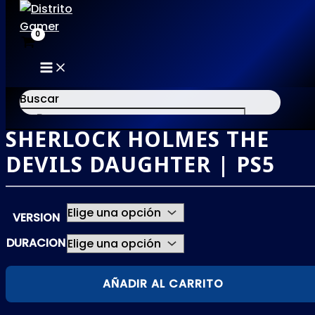
MAIN
Ir
MENU
al
Buscar
contenido
SHERLOCK HOLMES THE
×
DEVILS DAUGHTER | PS5
VERSION
DURACION
SHERLOCK
AÑADIR AL CARRITO
HOLMES
THE