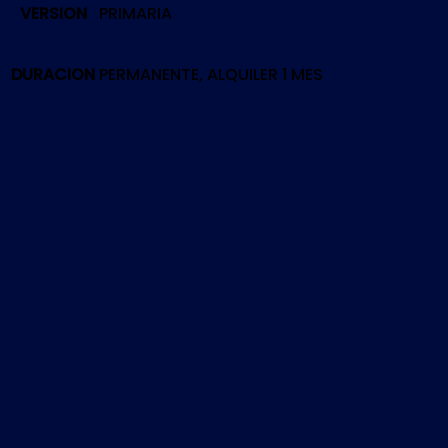
VERSION
PRIMARIA
DEVILS
DAUGHTER
|
DURACION
PERMANENTE, ALQUILER 1 MES
PS5
cantidad