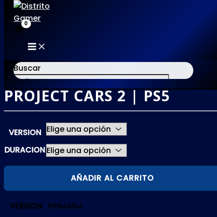
MAIN
Ir
MENU
al
Buscar
contenido
PROJECT CARS 2 | PS5
×
VERSION
DURACION
PROJECT
AÑADIR AL CARRITO
CARS
2
VERSION
PRIMARIA
|