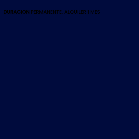
PS5
cantidad
DURACION
PERMANENTE, ALQUILER 1 MES