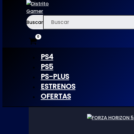
Buscar
Ir
×
al
Inicio
/
PS5
/ Carreras
contenido
PS4
Carreras
PS5
PS-PLUS
ESTRENOS
OFERTAS