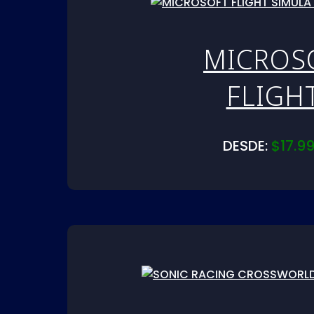
MICROS
FLIGH
SIMULA
DESDE:
$
17.9
2024 
PS5