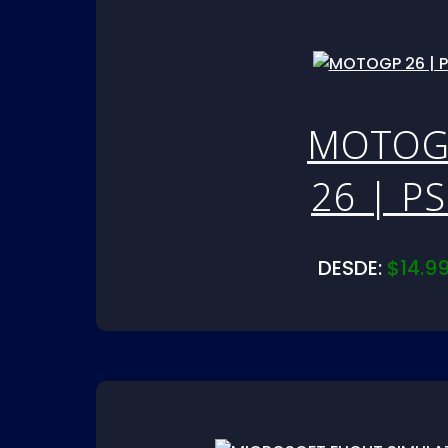
MOTOG
26 | P
DESDE:
$
14.9