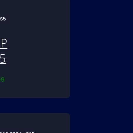
P
S5
99