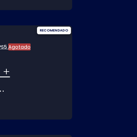
Agotado
 +
N
S5