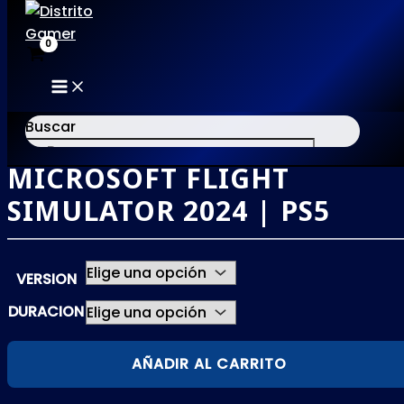
MAIN
Ir
MENU
al
Buscar
contenido
MICROSOFT FLIGHT
×
SIMULATOR 2024 | PS5
VERSION
DURACION
MICROSOFT
AÑADIR AL CARRITO
FLIGHT
SIMULATOR