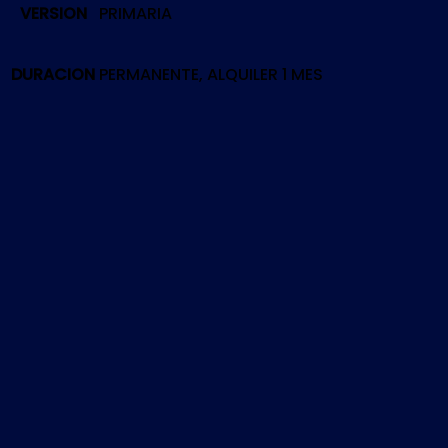
VERSION
PRIMARIA
2024
|
PS5
DURACION
PERMANENTE, ALQUILER 1 MES
cantidad