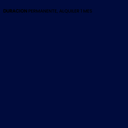
PS5
cantidad
DURACION
PERMANENTE, ALQUILER 1 MES