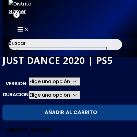
MAIN
Ir
MENU
al
Buscar
contenido
JUST DANCE 2020 | PS5
×
VERSION
DURACION
JUST
AÑADIR AL CARRITO
DANCE
2020
VERSION
PRIMARIA
|