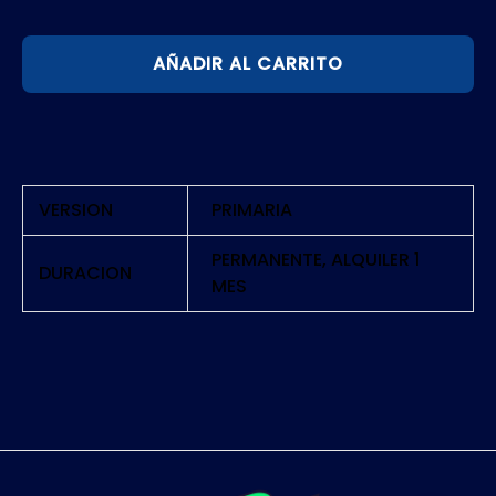
CITIES
AÑADIR AL CARRITO
SKYLINES
|
PS5
cantidad
VERSION
PRIMARIA
PERMANENTE, ALQUILER 1
DURACION
MES