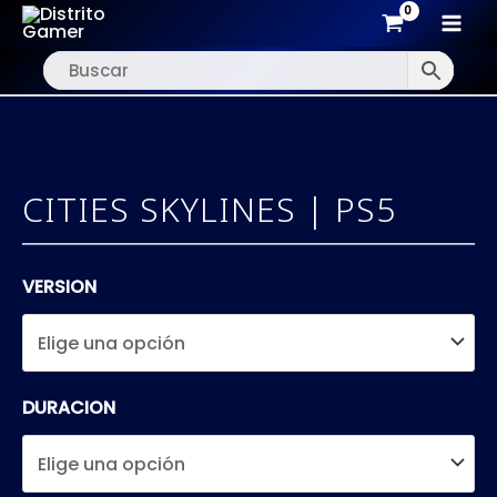
MAI
Ir
MEN
al
contenido
CITIES SKYLINES | PS5
VERSION
DURACION