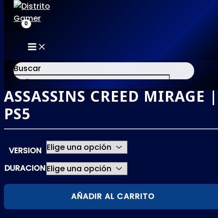
MAIN
Ir
MENU
al
Buscar
contenido
ASSASSINS CREED MIRAGE |
×
PS5
VERSION
DURACION
ASSASSINS
AÑADIR AL CARRITO
CREED
MIRAGE