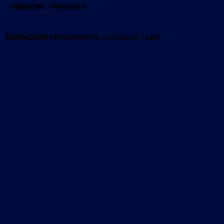
VERSION
PRIMARIA
|
PS5
cantidad
DURACION
PERMANENTE, ALQUILER 1 MES