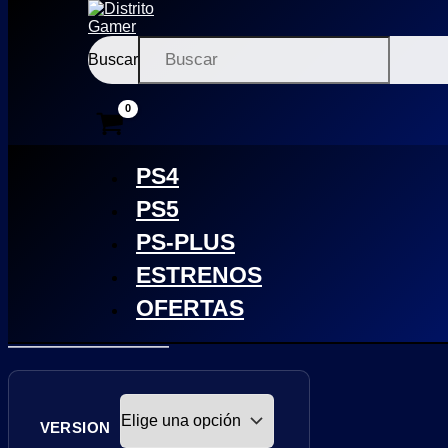
Buscar
Ir
×
al
contenido
PS4
PS5
ARC
PS-PLUS
ESTRENOS
RAIDERS |
OFERTAS
PS5
VERSION