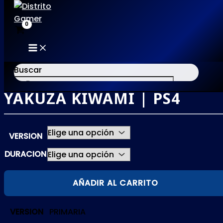
MAIN
Ir
MENU
al
Buscar
contenido
YAKUZA KIWAMI | PS4
×
VERSION
DURACION
YAKUZA
AÑADIR AL CARRITO
KIWAMI
|
VERSION
PRIMARIA
PS4