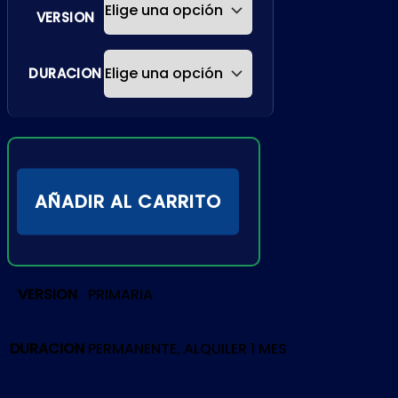
VERSION
DURACION
AÑADIR AL CARRITO
VERSION
PRIMARIA
DURACION
PERMANENTE, ALQUILER 1 MES