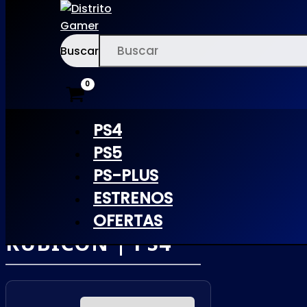
Buscar
Ir
×
al
contenido
PS4
PS5
PS-PLUS
ARMORED CORE
ESTRENOS
VI: FIRES OF
OFERTAS
RUBICON | PS4