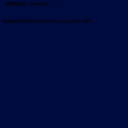
VERSION
PRIMARIA
|
PS4
cantidad
DURACION
PERMANENTE, ALQUILER 1 MES