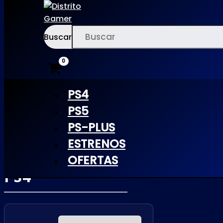
Buscar
Ir
×
al
contenido
PS4
PS5
PS-PLUS
DRAGON BALL
ESTRENOS
XENOVERSE 1 |
OFERTAS
PS4