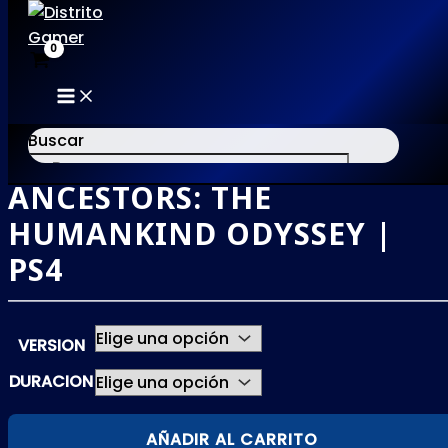
MAIN
Ir
MENU
al
Buscar
contenido
ANCESTORS: THE
×
HUMANKIND ODYSSEY |
PS4
VERSION
DURACION
ANCESTORS:
AÑADIR AL CARRITO