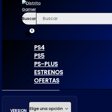
Buscar
Ir
×
al
contenido
PS4
PS5
ELDEN RING
PS-PLUS
ESTRENOS
NIGHTREIGN
OFERTAS
| PS4
VERSION