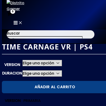
MAIN
Ir
MENU
al
Buscar
contenido
TIME CARNAGE VR | PS4
×
VERSION
DURACION
TIME
AÑADIR AL CARRITO
CARNAGE
VR
VERSION
PRIMARIA
|