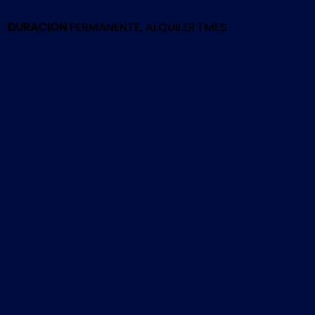
PS4
cantidad
DURACION
PERMANENTE, ALQUILER 1 MES