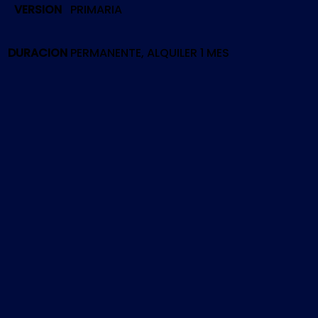
VERSION
PRIMARIA
FIGHTERS
'96
|
DURACION
PERMANENTE, ALQUILER 1 MES
PS5
cantidad