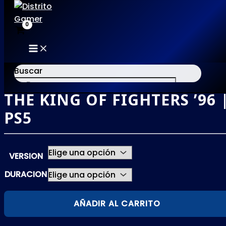
MAIN
Ir
MENU
al
Buscar
contenido
THE KING OF FIGHTERS ’96 
×
PS5
VERSION
DURACION
THE
AÑADIR AL CARRITO
KING
OF