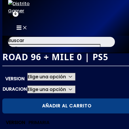
MAIN
Ir
MENU
al
Buscar
contenido
ROAD 96 + MILE 0 | PS5
×
VERSION
DURACION
ROAD
AÑADIR AL CARRITO
96
+
VERSION
PRIMARIA
MILE