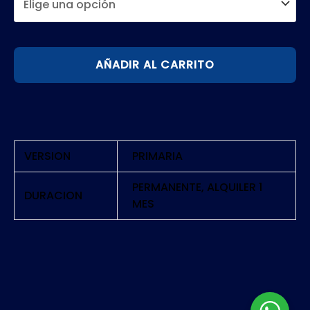
PLANTS
AÑADIR AL CARRITO
VS
ZOMBIES
3
|
PS5
VERSION
PRIMARIA
cantidad
PERMANENTE, ALQUILER 1
DURACION
MES