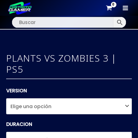
MAI
Ir
MEN
al
contenido
PLANTS VS ZOMBIES 3 |
PS5
VERSION
DURACION