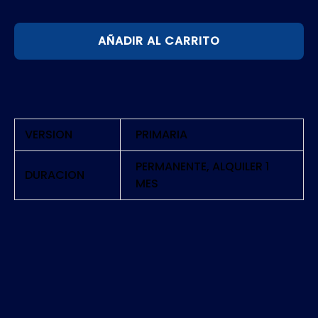
PERSONA
AÑADIR AL CARRITO
5
TACTICA
|
PS5
cantidad
VERSION
PRIMARIA
PERMANENTE, ALQUILER 1
DURACION
MES