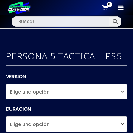
MAI
Ir
MEN
al
contenido
PERSONA 5 TACTICA | PS5
VERSION
DURACION