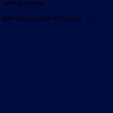
VERSION
PRIMARIA
ULTIMATE
|
PS5
DURACION
PERMANENTE, ALQUILER 1 MES
cantidad