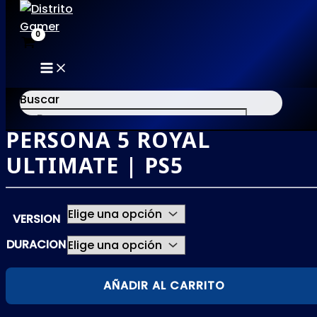
MAIN
Ir
MENU
al
Buscar
contenido
PERSONA 5 ROYAL
×
ULTIMATE | PS5
VERSION
DURACION
PERSONA
AÑADIR AL CARRITO
5
ROYAL