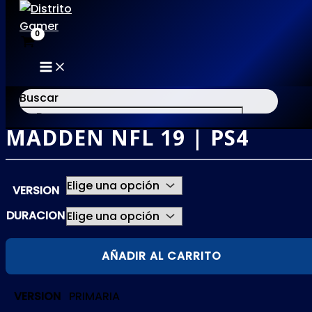
MAIN
Ir
MENU
al
Buscar
contenido
MADDEN NFL 19 | PS4
×
VERSION
DURACION
MADDEN
AÑADIR AL CARRITO
NFL
19
VERSION
PRIMARIA
|