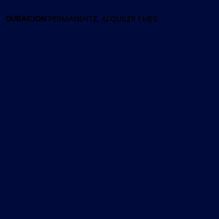
PS4
cantidad
DURACION
PERMANENTE, ALQUILER 1 MES