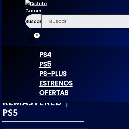
Buscar
Ir
×
al
contenido
PS4
PS5
PS-PLUS
HORIZON ZERO
ESTRENOS
DAWN
OFERTAS
REMASTERED |
PS5