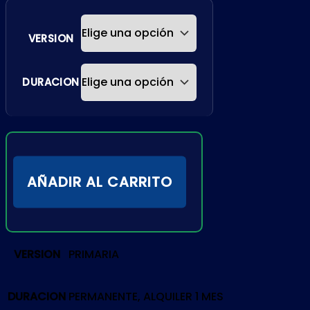
VERSION
DURACION
AÑADIR AL CARRITO
VERSION
PRIMARIA
DURACION
PERMANENTE, ALQUILER 1 MES