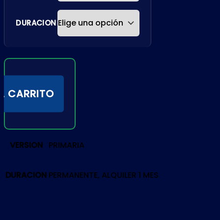
DURACION
L CARRITO
VERSION
PRIMARIA
DURACION
PERMANENTE, ALQUILER 1 MES