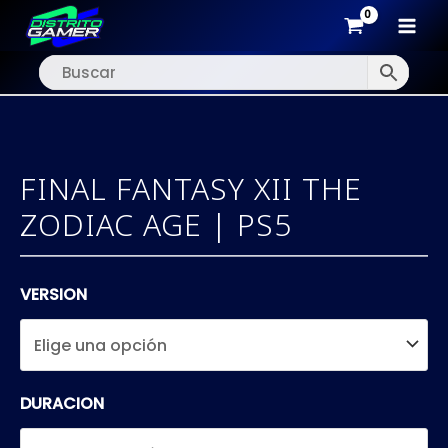
MAI
Ir
MEN
al
contenido
FINAL FANTASY XII THE
ZODIAC AGE | PS5
VERSION
DURACION