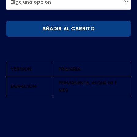
FINAL
AÑADIR AL CARRITO
FANTASY
XII
THE
ZODIAC
AGE
VERSION
PRIMARIA
|
PS5
PERMANENTE, ALQUILER 1
DURACION
MES
cantidad