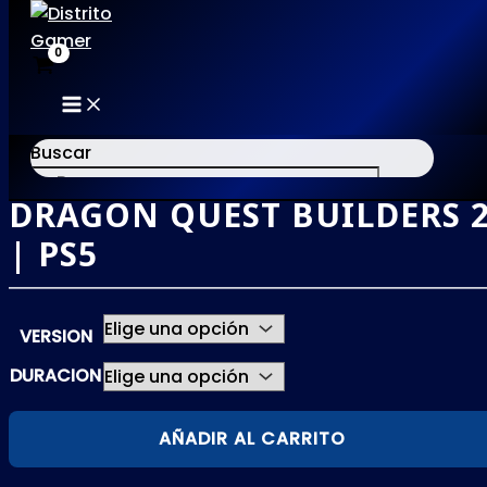
MAIN
Ir
MENU
al
Buscar
contenido
DRAGON QUEST BUILDERS 
×
| PS5
VERSION
DURACION
DRAGON
AÑADIR AL CARRITO
QUEST
BUILDERS