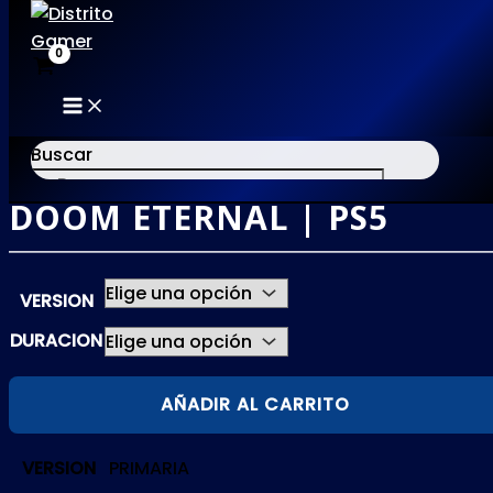
MAIN
Ir
MENU
al
Buscar
contenido
DOOM ETERNAL | PS5
×
VERSION
DURACION
DOOM
AÑADIR AL CARRITO
ETERNAL
|
VERSION
PRIMARIA
PS5