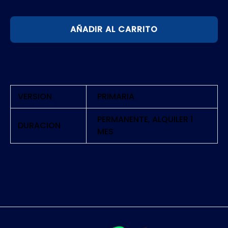
DARK
AÑADIR AL CARRITO
SOULS
3
|
PS5
cantidad
VERSION
PRIMARIA
PERMANENTE, ALQUILER 1
DURACION
MES