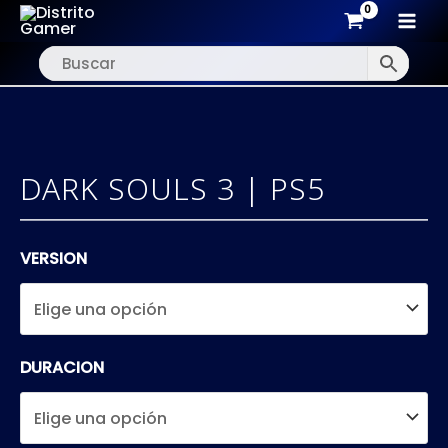
MAI
Ir
MEN
al
contenido
DARK SOULS 3 | PS5
VERSION
DURACION