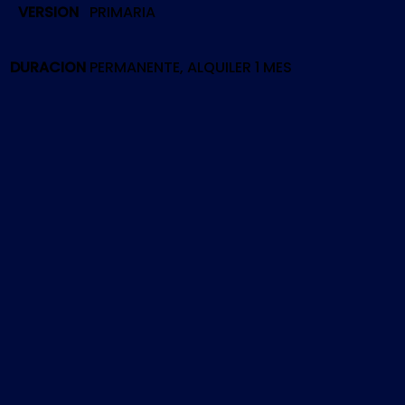
VERSION
PRIMARIA
SCHOLAR
OF
THE
DURACION
PERMANENTE, ALQUILER 1 MES
FIRST
SIN
|
PS5
cantidad