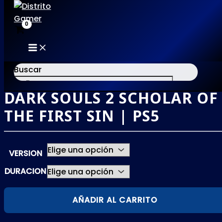
MAIN
Ir
MENU
al
Buscar
contenido
DARK SOULS 2 SCHOLAR OF
×
THE FIRST SIN | PS5
VERSION
DURACION
DARK
AÑADIR AL CARRITO
SOULS
2