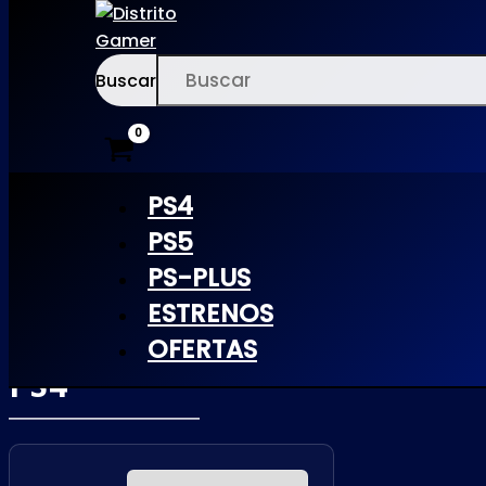
Buscar
Ir
×
al
contenido
PS4
PS5
PS-PLUS
BLAZING
ESTRENOS
CHROME |
OFERTAS
PS4