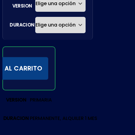
VERSION
DURACION
R AL CARRITO
VERSION
PRIMARIA
DURACION
PERMANENTE, ALQUILER 1 MES