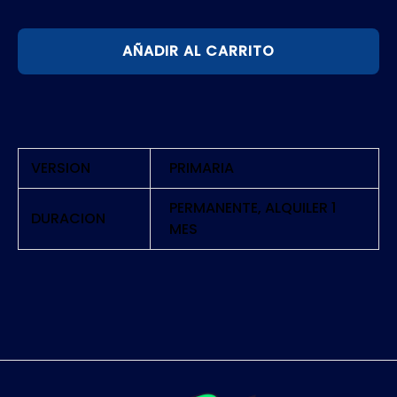
ASTRO
AÑADIR AL CARRITO
BOT
(2024)
|
PS5
cantidad
VERSION
PRIMARIA
PERMANENTE, ALQUILER 1
DURACION
MES