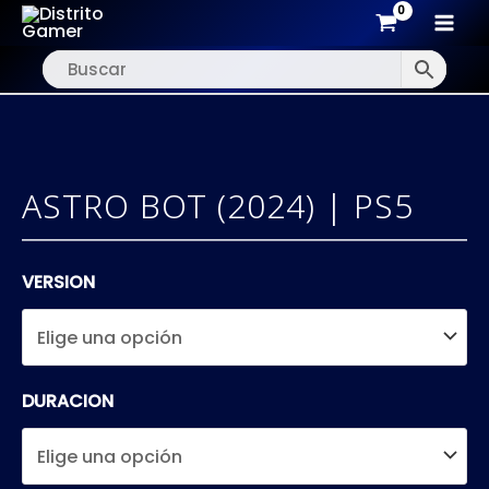
MAI
Ir
MEN
al
contenido
ASTRO BOT (2024) | PS5
VERSION
DURACION