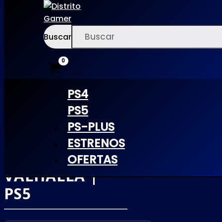
Buscar
Ir
×
al
contenido
PS4
PS5
PS-PLUS
ASSASSINS
ESTRENOS
CREED
OFERTAS
VALHALLA |
PS5