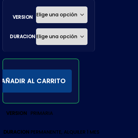
VERSION
DURACION
AÑADIR AL CARRITO
VERSION
PRIMARIA
DURACION
PERMANENTE, ALQUILER 1 MES