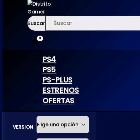
Buscar
Ir
×
al
contenido
PS4
PS5
VISAGE |
PS-PLUS
ESTRENOS
PS5
OFERTAS
VERSION