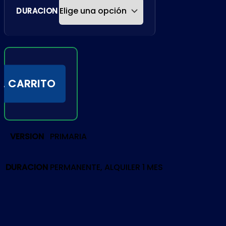
DURACION
L CARRITO
VERSION
PRIMARIA
DURACION
PERMANENTE, ALQUILER 1 MES