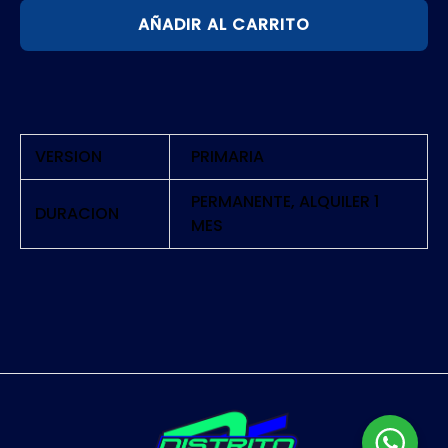
AÑADIR AL CARRITO
HEARTS
THE
GREAT
WAR
|
VERSION
PRIMARIA
PS5
cantidad
PERMANENTE, ALQUILER 1
DURACION
MES