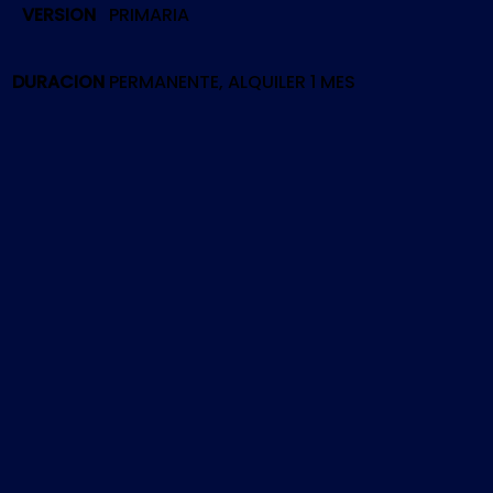
VERSION
PRIMARIA
OF
BLOOD
VR
DURACION
PERMANENTE, ALQUILER 1 MES
|
PS4
cantidad