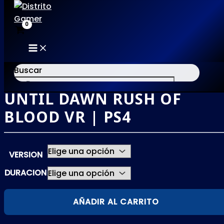
MAIN
Ir
MENU
al
Buscar
contenido
UNTIL DAWN RUSH OF
×
BLOOD VR | PS4
VERSION
DURACION
UNTIL
AÑADIR AL CARRITO
DAWN
RUSH