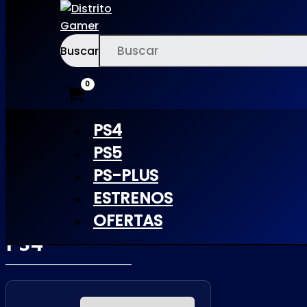
Buscar
Ir
×
al
contenido
PS4
PS5
PS-PLUS
TORMENTED
ESTRENOS
SOULS |
OFERTAS
PS4