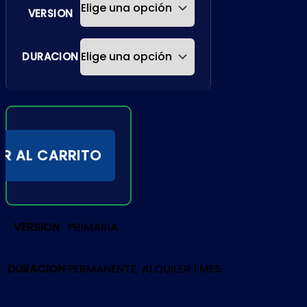
VERSION
DURACION
R AL CARRITO
VERSION
PRIMARIA
DURACION
PERMANENTE, ALQUILER 1 MES