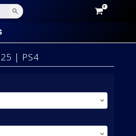
S
25 | PS4