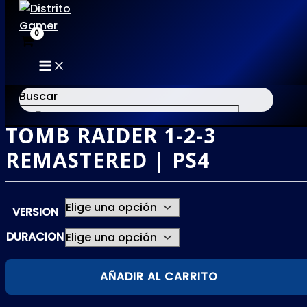
MAIN
Ir
MENU
al
Buscar
contenido
TOMB RAIDER 1-2-3
×
REMASTERED | PS4
VERSION
DURACION
TOMB
AÑADIR AL CARRITO
RAIDER
1-