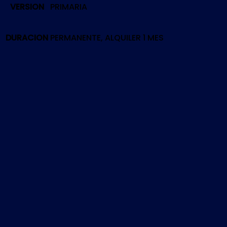
VERSION
PRIMARIA
2-
3
REMASTERED
DURACION
PERMANENTE, ALQUILER 1 MES
|
PS4
cantidad