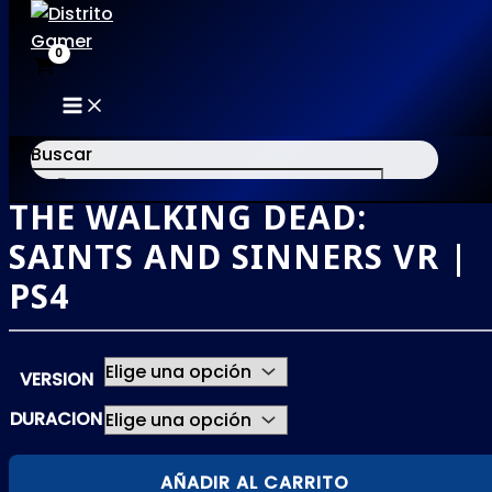
MAIN
Ir
MENU
al
Buscar
contenido
THE WALKING DEAD:
×
SAINTS AND SINNERS VR |
PS4
VERSION
DURACION
THE
AÑADIR AL CARRITO