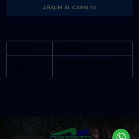
AÑADIR AL CARRITO
WARS
JEDI
KNIGHT:
JEDI
ACADEMY
VERSION
PRIMARIA
|
PS4
PERMANENTE, ALQUILER 1
DURACION
MES
cantidad